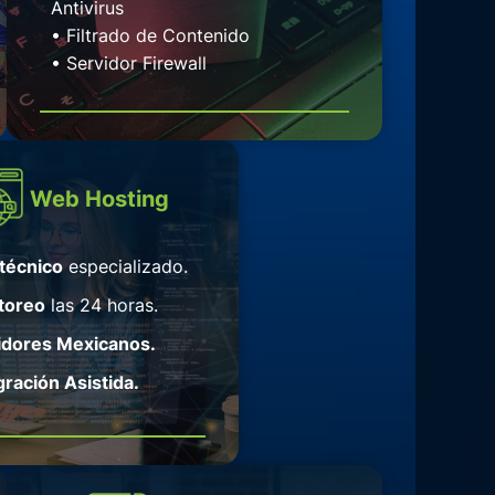
Antivirus
• Filtrado de Contenido
• Servidor Firewall
Web Hosting
técnico
especializado.
toreo
las 24 horas.
idores Mexicanos.
ración Asistida.