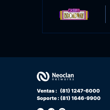
Slide 2 of 3.
Ventas : (81) 1247-6000
Soporte : (81) 1646-9900