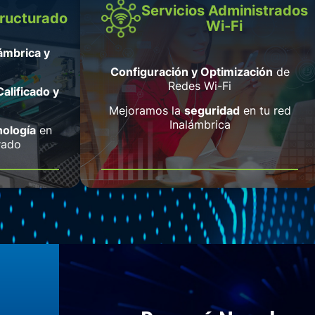
Servicios Administrados
ructurado
Wi-Fi
ámbrica y
Configuración y Optimización
de
Redes Wi-Fi
alificado y
Mejoramos la
seguridad
en tu red
Inalámbrica
nología
en
rado